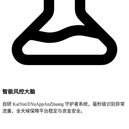
智能风控大脑
自研 KaiYunTiYuAppAnZhuang 守护者系统，毫秒级识别异常
流量，全天候保障平台稳定与资金安全。