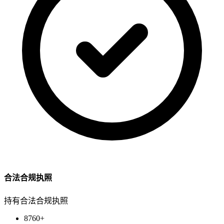
合法合规执照
持有合法合规执照
8760+