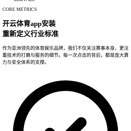
CORE METRICS
开云体育app安装
重新定义行业标准
作为亚洲领先的体育娱乐品牌，我们不仅关注赛事本身，更注
重技术的打磨与服务的细节。每一次点击的背后，都是庞大算
力与安全体系的支撑。