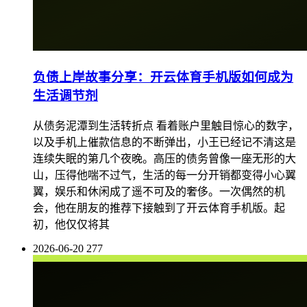
负债上岸故事分享：开云体育手机版如何成为
生活调节剂
从债务泥潭到生活转折点 看着账户里触目惊心的数字，
以及手机上催款信息的不断弹出，小王已经记不清这是
连续失眠的第几个夜晚。高压的债务曾像一座无形的大
山，压得他喘不过气，生活的每一分开销都变得小心翼
翼，娱乐和休闲成了遥不可及的奢侈。一次偶然的机
会，他在朋友的推荐下接触到了开云体育手机版。起
初，他仅仅将其
2026-06-20
277