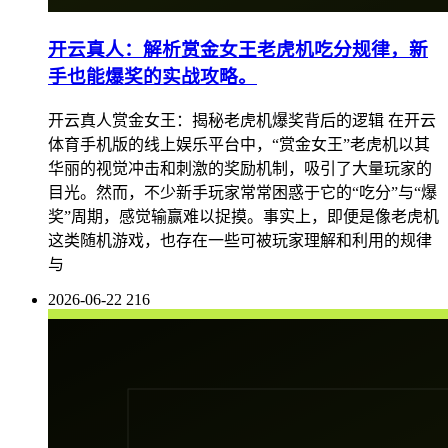
开云真人：解析赏金女王老虎机吃分规律，新
手也能爆奖的实战攻略。
开云真人赏金女王：揭秘老虎机爆奖背后的逻辑 在开云
体育手机版的线上娱乐平台中，“赏金女王”老虎机以其
华丽的视觉冲击和刺激的奖励机制，吸引了大量玩家的
目光。然而，不少新手玩家常常困惑于它的“吃分”与“爆
奖”周期，感觉输赢难以捉摸。事实上，即便是像老虎机
这类随机游戏，也存在一些可被玩家理解和利用的规律
与
2026-06-22
216