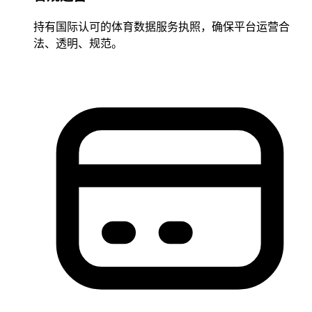
持有国际认可的体育数据服务执照，确保平台运营合
法、透明、规范。