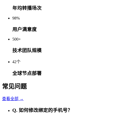
年均转播场次
98%
用户满意度
500+
技术团队规模
42个
全球节点部署
常见问题
查看全部 →
Q.
如何修改绑定的手机号？