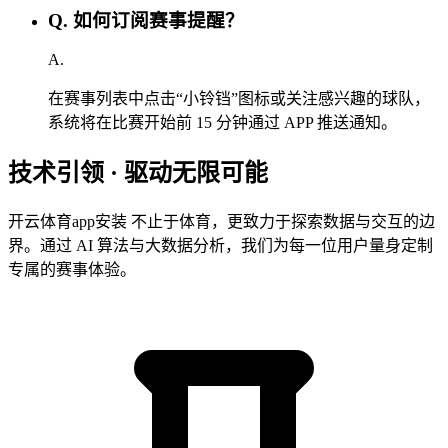
Q.
如何订阅赛事提醒？
A.
在赛事列表中点击“小铃铛”图标或关注感兴趣的球队，
系统将在比赛开始前 15 分钟通过 APP 推送通知。
技术引领 ·
驱动无限可能
开云体育app安装 不止于体育，更致力于探索数据与交互的边
界。通过 AI 算法与大数据分析，我们为每一位用户量身定制
专属的赛事体验。