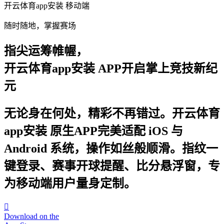
开云体育app安装 移动端
随时随地，掌握赛场
指尖运筹帷幄，
开云体育app安装 APP开启掌上竞技新纪
元
无论身在何处，精彩不再错过。
开云体育
app安装
原生APP完美适配 iOS 与
Android 系统，操作如丝般顺滑。指纹一
键登录、赛事开球提醒、比分悬浮窗，专
为移动端用户量身定制。

Download on the