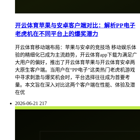
开云体育苹果与安卓客户端对比：解析PP电子
老虎机在不同平台上的爆奖潜力
开云体育移动端布局：苹果与安卓的竞技场 移动娱乐体
验的精细化已成为主流趋势，开云体育app下载为满足广
大用户的偏好，推出了开云体育苹果与开云体育安卓两
大原生客户端。当用户在“PP电子”这类热门老虎机游戏
中寻求刺激与爆奖机会时，平台选择往往成为首要考
量。本文旨在深入对比这两个客户端在性能、体验及潜
在优
2026-06-21
217