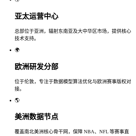
亚太运营中心
总部位于亚洲，辐射东南亚及大中华区市场，提供核心
技术支持。
🌍
欧洲研发分部
位于伦敦，专注于数据模型算法优化与欧洲赛事版权对
接。
🌎
美洲数据节点
覆盖南北美洲核心骨干网，保障 NBA、NFL 等赛事直