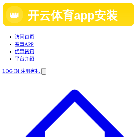
访问首页
赛事APP
优惠资讯
平台介绍
LOG IN
注册有礼