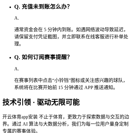
Q.
充值未到账怎么办？
A.
通常资金会在 5 分钟内到账。如遇网络波动导致延迟，
请保留支付凭证截图，并立即联系在线客服进行补单处
理。
Q.
如何订阅赛事提醒？
A.
在赛事列表中点击“小铃铛”图标或关注感兴趣的球队，
系统将在比赛开始前 15 分钟通过 APP 推送通知。
技术引领 ·
驱动无限可能
开云体育app安装 不止于体育，更致力于探索数据与交互的边
界。通过 AI 算法与大数据分析，我们为每一位用户量身定制
专属的赛事体验。