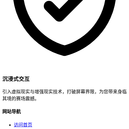
沉浸式交互
引入虚拟现实与增强现实技术，打破屏幕界限，为您带来身临
其境的赛场震撼。
网站导航
访问首页