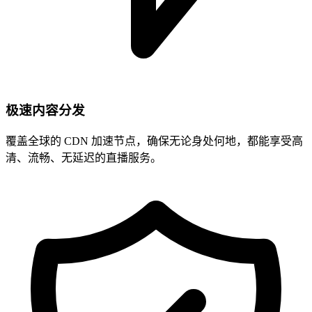
极速内容分发
覆盖全球的 CDN 加速节点，确保无论身处何地，都能享受高
清、流畅、无延迟的直播服务。