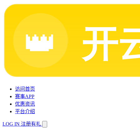
访问首页
赛事APP
优惠资讯
平台介绍
LOG IN
注册有礼